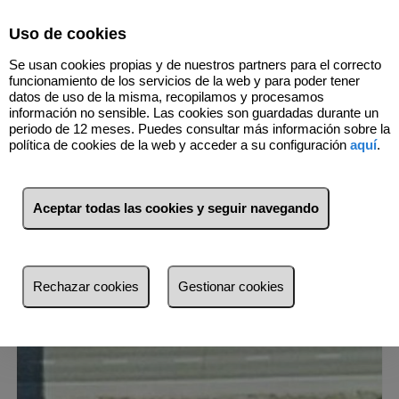
Select Language
▼
Uso de cookies
Se usan cookies propias y de nuestros partners para el correcto
funcionamiento de los servicios de la web y para poder tener
datos de uso de la misma, recopilamos y procesamos
información no sensible. Las cookies son guardadas durante un
periodo de 12 meses. Puedes consultar más información sobre la
2
Inmuebles
Camponaraya (León)
política de cookies de la web y acceder a su configuración
aquí
.
Lista
Mapa
Filtros
Aceptar todas las cookies y seguir navegando
más reciente
más reciente
Rechazar cookies
Gestionar cookies
Menos reciente
Baratos
Caros