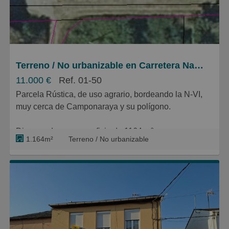
Pequeños
Grandes
Terreno / No urbanizable en Carretera Nacional VI 61, Camponaraya
11.000 €
Ref. 01-50
Parcela Rústica, de uso agrario, bordeando la N-VI,
muy cerca de Camponaraya y su polígono.
Dispone de una superficie de 1164 m².
1.164m²
Terreno / No urbanizable
Apta para uso de recreo o agrario.
Posibilidad para construcción de caseta de aperos,
piscina de superficie.. .
Acceso por de la vía de servicio de la N-VI o a través